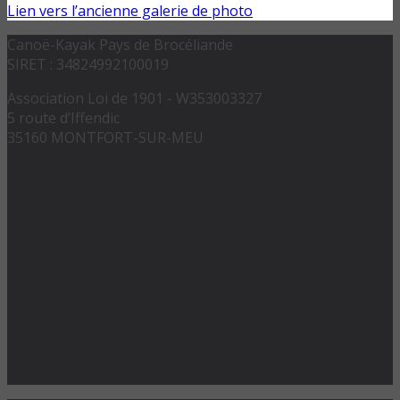
Lien vers l’ancienne galerie de photo
Canoë-Kayak Pays de Brocéliande
SIRET : 34824992100019
Association Loi de 1901 - W353003327
5 route d’Iffendic
35160 MONTFORT-SUR-MEU