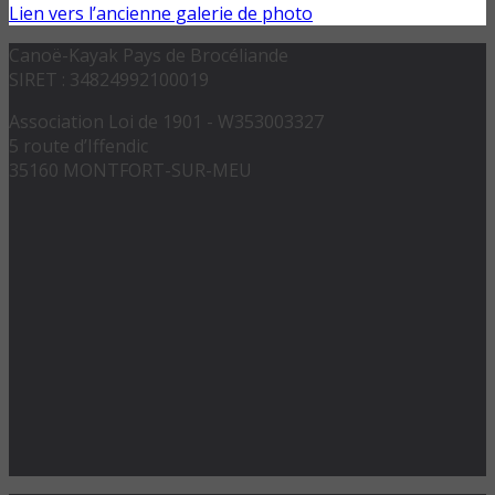
Lien vers l’ancienne galerie de photo
Canoë-Kayak Pays de Brocéliande
SIRET : 34824992100019
Association Loi de 1901 - W353003327
5 route d’Iffendic
35160 MONTFORT-SUR-MEU