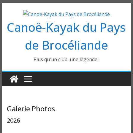
Passer
au
Canoë-Kayak du Pays
contenu
de Brocéliande
Plus qu'un club, une légende !
Galerie Photos
2026