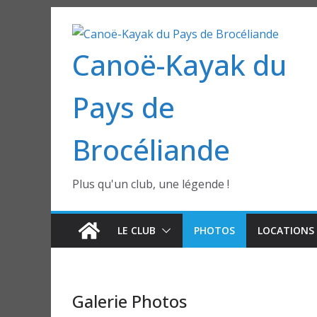
Passer
au
Canoë-Kayak du
contenu
Pays de
Brocéliande
Plus qu'un club, une légende !
LE CLUB
PHOTOS
LOCATIONS 
Galerie Photos