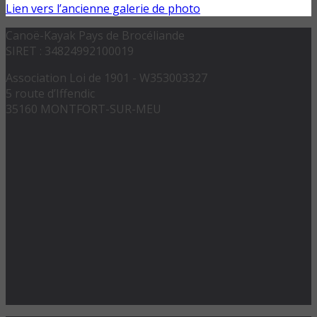
Lien vers l’ancienne galerie de photo
Canoë-Kayak Pays de Brocéliande
SIRET : 34824992100019
Association Loi de 1901 - W353003327
5 route d’Iffendic
35160 MONTFORT-SUR-MEU