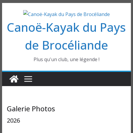
Passer
au
Canoë-Kayak du Pays
contenu
de Brocéliande
Plus qu'un club, une légende !
Galerie Photos
2026