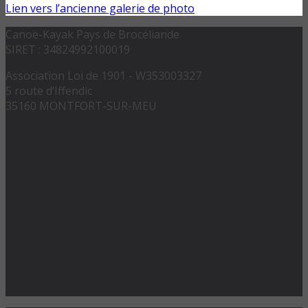
Lien vers l’ancienne galerie de photo
Canoë-Kayak Pays de Brocéliande
SIRET : 34824992100019
Association Loi de 1901 - W353003327
5 route d’Iffendic
35160 MONTFORT-SUR-MEU