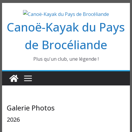
Passer
au
Canoë-Kayak du Pays
contenu
de Brocéliande
Plus qu'un club, une légende !
Galerie Photos
2026