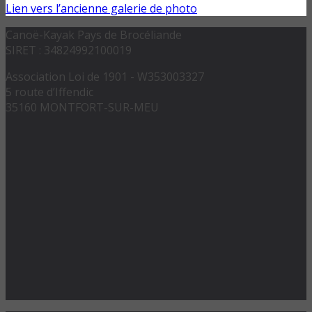
Lien vers l’ancienne galerie de photo
Canoë-Kayak Pays de Brocéliande
SIRET : 34824992100019
Association Loi de 1901 - W353003327
5 route d’Iffendic
35160 MONTFORT-SUR-MEU