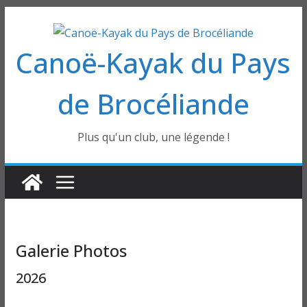
Passer
au
Canoë-Kayak du Pays
contenu
de Brocéliande
Plus qu'un club, une légende !
Galerie Photos
2026