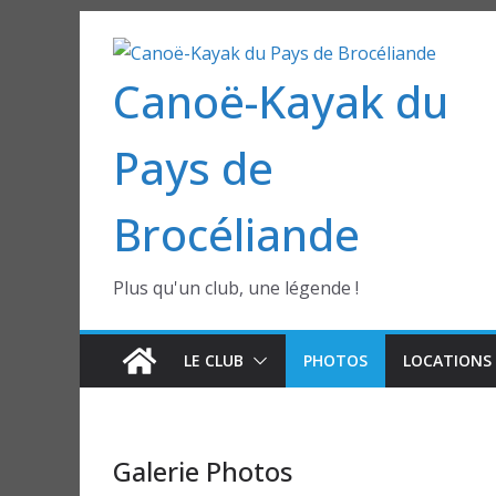
Passer
au
Canoë-Kayak du
contenu
Pays de
Brocéliande
Plus qu'un club, une légende !
LE CLUB
PHOTOS
LOCATIONS 
Galerie Photos