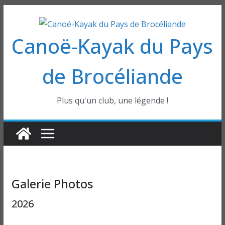
Passer
au
Canoë-Kayak du Pays
contenu
de Brocéliande
Plus qu'un club, une légende !
Galerie Photos
2026