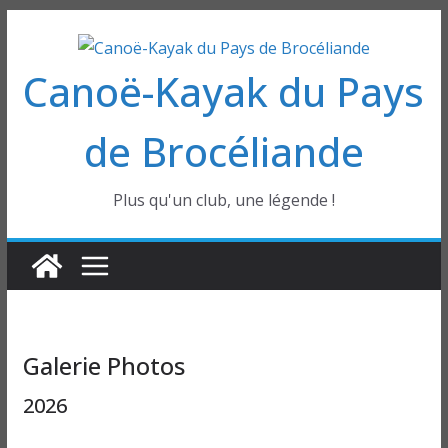
Passer
au
Canoë-Kayak du Pays
contenu
de Brocéliande
Plus qu'un club, une légende !
Galerie Photos
2026