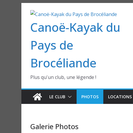
Passer
au
Canoë-Kayak du
contenu
Pays de
Brocéliande
Plus qu'un club, une légende !
LE CLUB
PHOTOS
LOCATIONS 
Galerie Photos