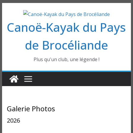
Passer
au
Canoë-Kayak du Pays
contenu
de Brocéliande
Plus qu'un club, une légende !
Galerie Photos
2026