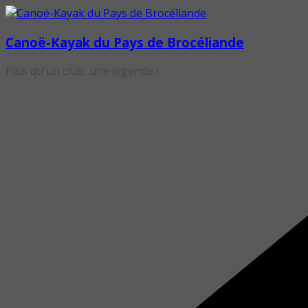
Passer
au
Canoë-Kayak du Pays de Brocéliande
contenu
Plus qu'un club, une légende !