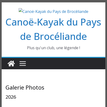
Passer
au
Canoë-Kayak du Pays
contenu
de Brocéliande
Plus qu'un club, une légende !
Galerie Photos
2026