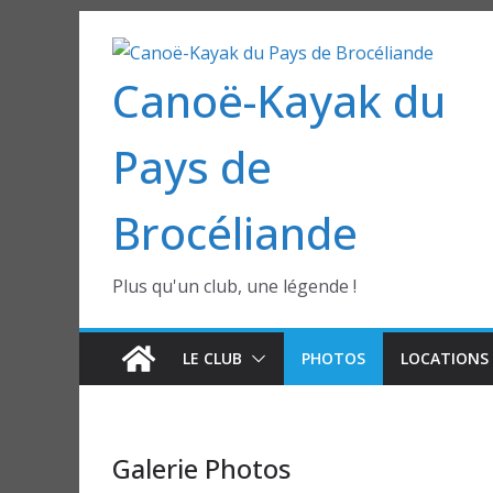
Passer
au
Canoë-Kayak du
contenu
Pays de
Brocéliande
Plus qu'un club, une légende !
LE CLUB
PHOTOS
LOCATIONS 
Galerie Photos