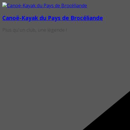
Passer
au
Canoë-Kayak du Pays de Brocéliande
contenu
Plus qu'un club, une légende !