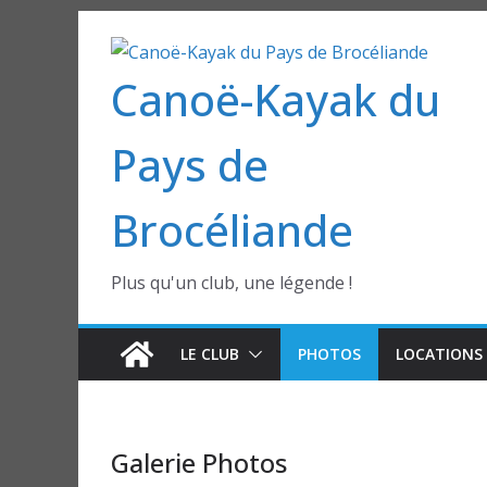
Passer
au
Canoë-Kayak du
contenu
Pays de
Brocéliande
Plus qu'un club, une légende !
LE CLUB
PHOTOS
LOCATIONS 
Galerie Photos