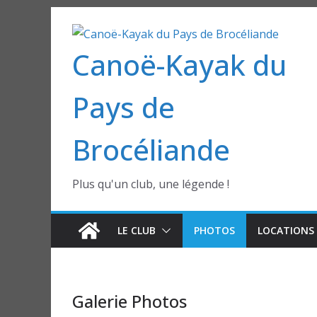
Passer
au
Canoë-Kayak du
contenu
Pays de
Brocéliande
Plus qu'un club, une légende !
LE CLUB
PHOTOS
LOCATIONS 
Galerie Photos