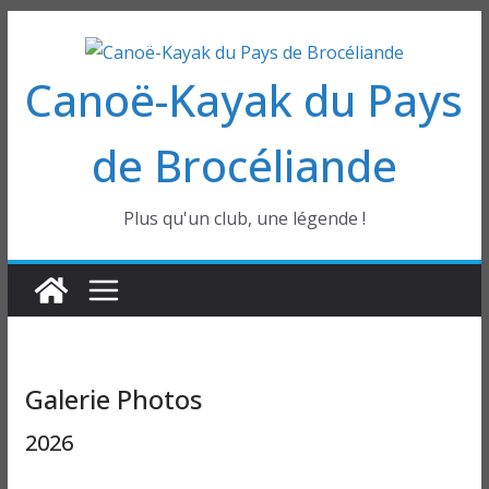
Passer
au
Canoë-Kayak du Pays
contenu
de Brocéliande
Plus qu'un club, une légende !
Galerie Photos
2026