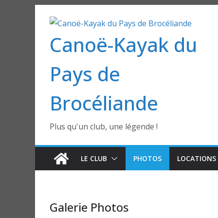
Passer
au
Canoë-Kayak du
contenu
Pays de
Brocéliande
Plus qu'un club, une légende !
LE CLUB
PHOTOS
LOCATIONS 
Galerie Photos