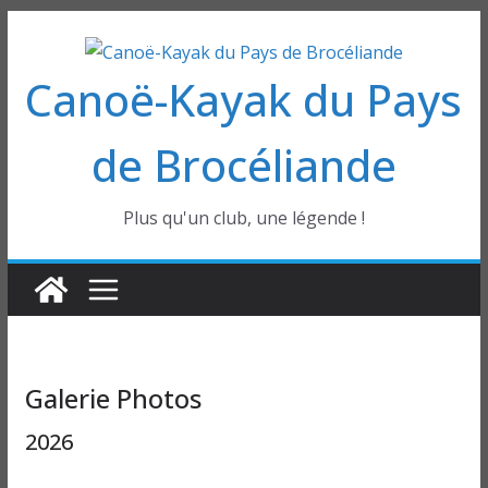
Passer
au
Canoë-Kayak du Pays
contenu
de Brocéliande
Plus qu'un club, une légende !
Galerie Photos
2026