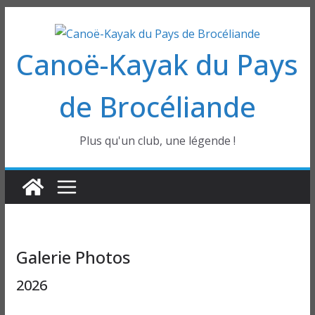
Passer
au
Canoë-Kayak du Pays
contenu
de Brocéliande
Plus qu'un club, une légende !
Galerie Photos
2026