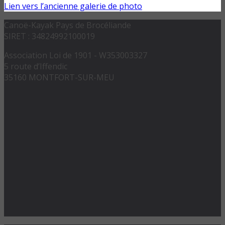
Lien vers l’ancienne galerie de photo
Canoë-Kayak Pays de Brocéliande
SIRET : 34824992100019
Association Loi de 1901 - W353003327
5 route d’Iffendic
35160 MONTFORT-SUR-MEU