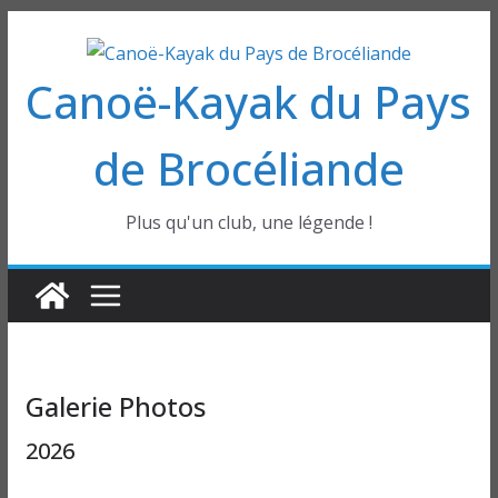
Passer
au
Canoë-Kayak du Pays
contenu
de Brocéliande
Plus qu'un club, une légende !
Galerie Photos
2026