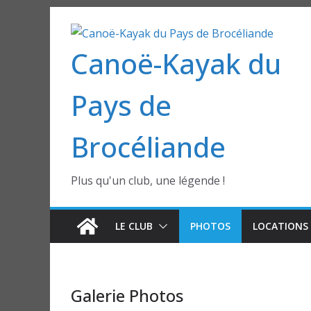
Passer
au
Canoë-Kayak du
contenu
Pays de
Brocéliande
Plus qu'un club, une légende !
LE CLUB
PHOTOS
LOCATIONS 
Galerie Photos