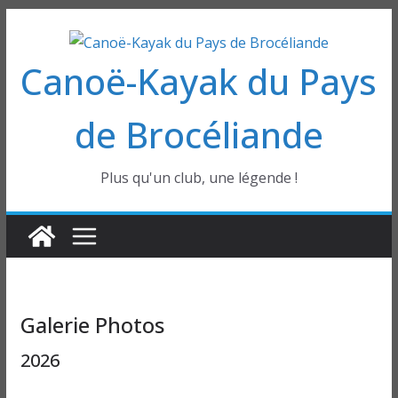
Passer
au
Canoë-Kayak du Pays
contenu
de Brocéliande
Plus qu'un club, une légende !
Galerie Photos
2026