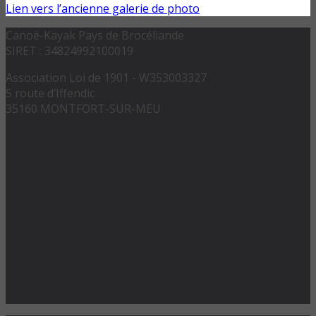
Lien vers l’ancienne galerie de photo
Canoë-Kayak Pays de Brocéliande
SIRET : 34824992100019
Association Loi de 1901 - W353003327
5 route d’Iffendic
35160 MONTFORT-SUR-MEU