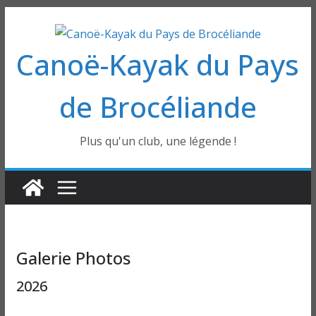
Passer
au
Canoë-Kayak du Pays
contenu
de Brocéliande
Plus qu'un club, une légende !
Galerie Photos
2026