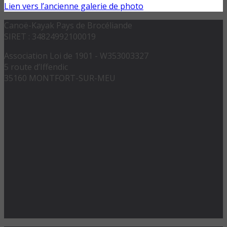
Lien vers l’ancienne galerie de photo
Canoë-Kayak Pays de Brocéliande
SIRET : 34824992100019
Association Loi de 1901 - W353003327
5 route d’Iffendic
35160 MONTFORT-SUR-MEU