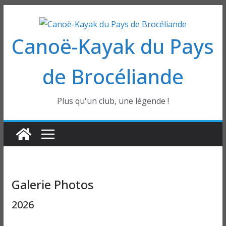
Passer
au
Canoë-Kayak du Pays
contenu
de Brocéliande
Plus qu'un club, une légende !
Galerie Photos
2026