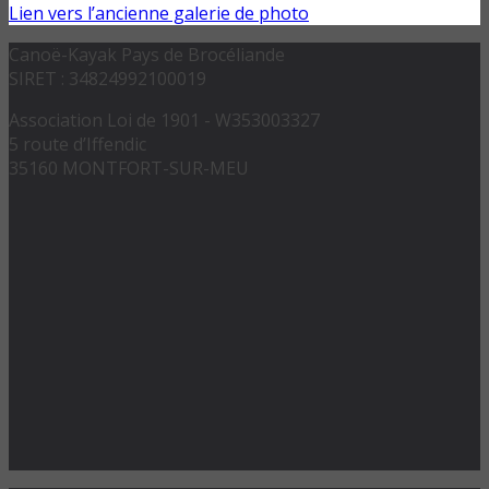
Lien vers l’ancienne galerie de photo
Canoë-Kayak Pays de Brocéliande
SIRET : 34824992100019
Association Loi de 1901 - W353003327
5 route d’Iffendic
35160 MONTFORT-SUR-MEU