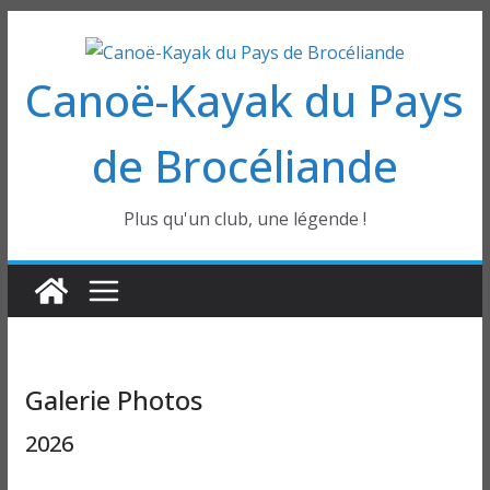
Passer
au
Canoë-Kayak du Pays
contenu
de Brocéliande
Plus qu'un club, une légende !
Galerie Photos
2026