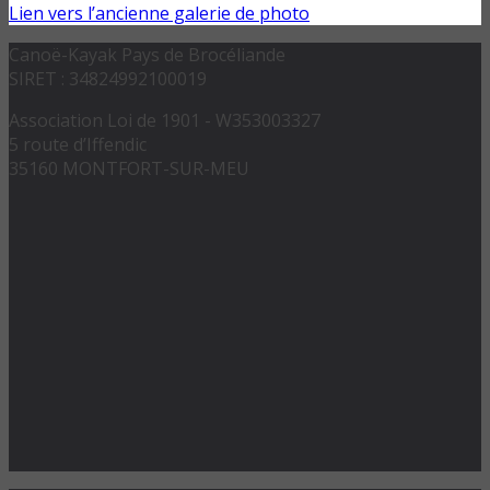
Lien vers l’ancienne galerie de photo
Canoë-Kayak Pays de Brocéliande
SIRET : 34824992100019
Association Loi de 1901 - W353003327
5 route d’Iffendic
35160 MONTFORT-SUR-MEU