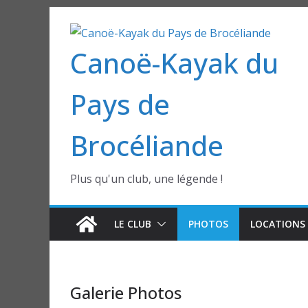
Passer
au
Canoë-Kayak du
contenu
Pays de
Brocéliande
Plus qu'un club, une légende !
LE CLUB
PHOTOS
LOCATIONS 
Galerie Photos