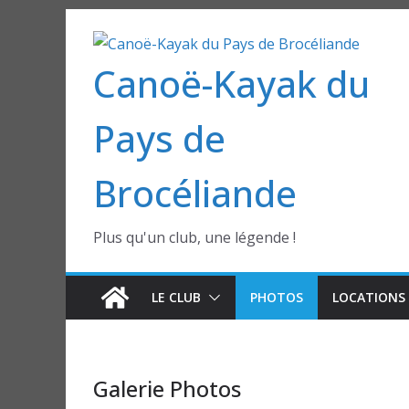
Passer
au
Canoë-Kayak du
contenu
Pays de
Brocéliande
Plus qu'un club, une légende !
LE CLUB
PHOTOS
LOCATIONS 
Galerie Photos