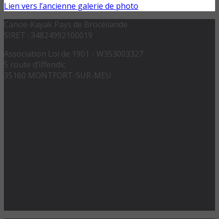
Lien vers l’ancienne galerie de photo
Canoë-Kayak Pays de Brocéliande
SIRET : 34824992100019
Association Loi de 1901 - W353003327
5 route d’Iffendic
35160 MONTFORT-SUR-MEU