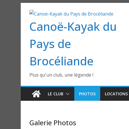
Passer
au
Canoë-Kayak du
contenu
Pays de
Brocéliande
Plus qu'un club, une légende !
LE CLUB
PHOTOS
LOCATIONS 
Galerie Photos