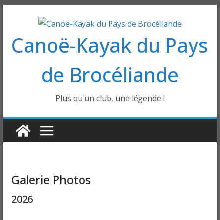
Passer
au
Canoë-Kayak du Pays
contenu
de Brocéliande
Plus qu'un club, une légende !
Galerie Photos
2026