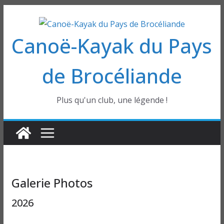
Passer
au
Canoë-Kayak du Pays
contenu
de Brocéliande
Plus qu'un club, une légende !
Galerie Photos
2026