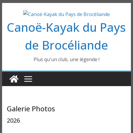
Passer
au
Canoë-Kayak du Pays
contenu
de Brocéliande
Plus qu'un club, une légende !
Galerie Photos
2026