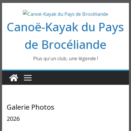
Passer
au
Canoë-Kayak du Pays
contenu
de Brocéliande
Plus qu'un club, une légende !
Galerie Photos
2026