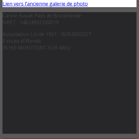
Lien vers l’ancienne galerie de photo
Canoë-Kayak Pays de Brocéliande
SIRET : 34824992100019
Association Loi de 1901 - W353003327
5 route d’Iffendic
35160 MONTFORT-SUR-MEU