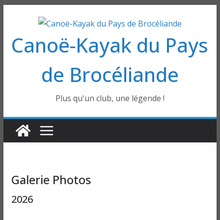
Passer
au
Canoë-Kayak du Pays
contenu
de Brocéliande
Plus qu'un club, une légende !
Galerie Photos
2026