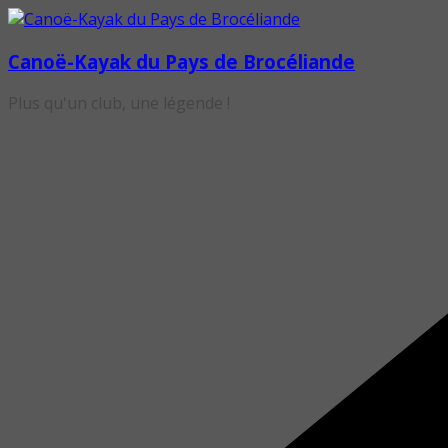
Passer
au
Canoë-Kayak du Pays de Brocéliande
contenu
Plus qu'un club, une légende !