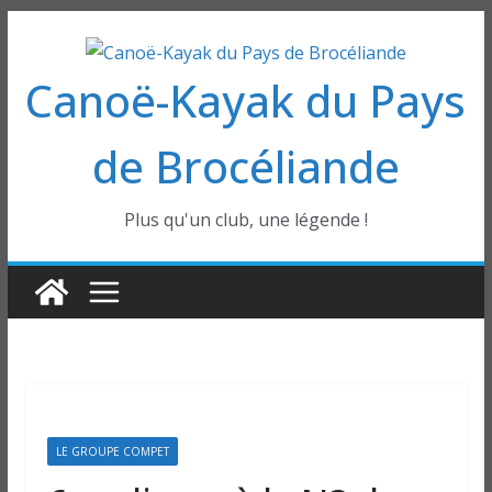
Passer
au
Canoë-Kayak du Pays
contenu
de Brocéliande
Plus qu'un club, une légende !
LE GROUPE COMPET