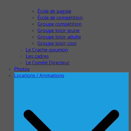
École de pagaie
École de compétition
Groupe compétition
Groupe loisir jeune
Groupe loisir adulte
Groupe loisir cool
Le Crache-poumon
Les cadres
Le Comité Directeur
Photos
Locations / Animations