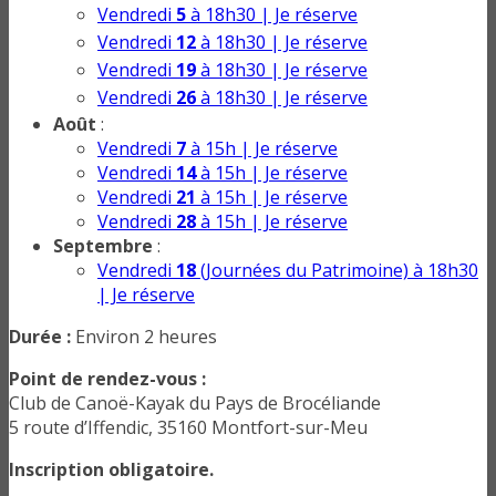
Vendredi
5
à 18h30 | Je réserve
Vendredi
12
à 18h30 | Je réserve
Vendredi
19
à 18h30 | Je réserve
Vendredi
26
à 18h30 | Je réserve
Août
:
Vendredi
7
à 15h | Je réserve
Vendredi
14
à 15h | Je réserve
Vendredi
21
à 15h | Je réserve
Vendredi
28
à 15h | Je réserve
Septembre
:
Vendredi
18
(Journées du Patrimoine) à 18h30
| Je réserve
Durée :
Environ 2 heures
Point de rendez-vous :
Club de Canoë-Kayak du Pays de Brocéliande
5 route d’Iffendic, 35160 Montfort-sur-Meu
Inscription obligatoire.