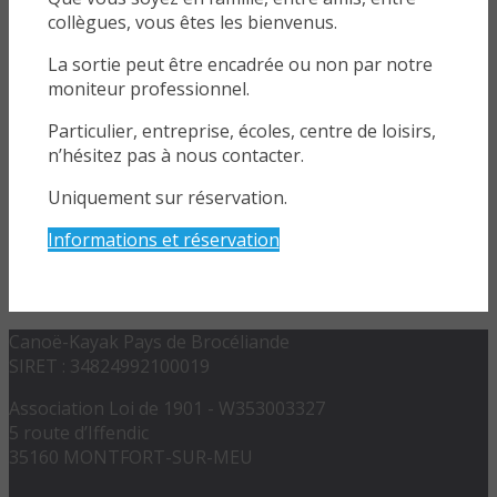
collègues, vous êtes les bienvenus.
La sortie peut être encadrée ou non par notre
moniteur professionnel.
Particulier, entreprise, écoles, centre de loisirs,
n’hésitez pas à nous contacter.
Uniquement sur réservation.
Informations et réservation
Canoë-Kayak Pays de Brocéliande
SIRET : 34824992100019
Association Loi de 1901 - W353003327
5 route d’Iffendic
35160 MONTFORT-SUR-MEU