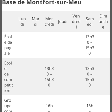
Base de Montfort-sur-Meu
Ven
Dim
Lun
Mar
Mer
Sam
Jeudi
dred
anch
di
di
credi
edi
i
e
Écol
13h3
e de
0 –
pag
15h3
aie
0
Écol
e
13h3
13h3
de
0 –
0 –
com
15h3
15h3
pétit
0
0
ion
Gro
upe
16h
16h
com
–
–