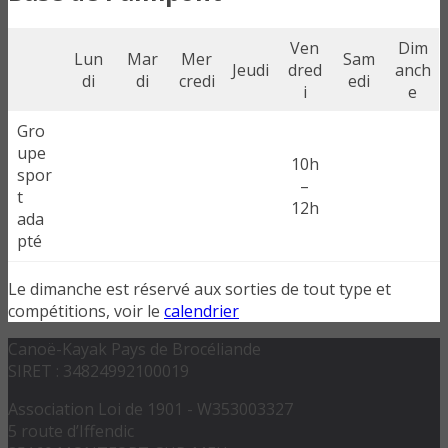
Ven
Dim
Lun
Mar
Mer
Sam
Jeudi
dred
anch
di
di
credi
edi
i
e
Gro
upe
10h
spor
–
t
12h
ada
pté
Le dimanche est réservé aux sorties de tout type et
compétitions, voir le
calendrier
Canoë-Kayak Pays de Brocéliande
SIRET : 34824992100019
Association Loi de 1901 - W353003327
5 route d’Iffendic